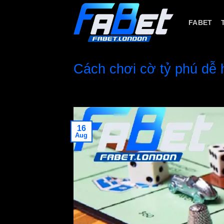
Skip
to
FABET
content
Cách chơi cờ tỷ phú dễ 
16
Aug