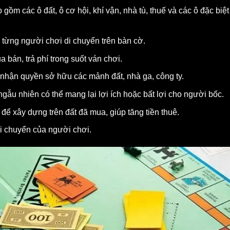
o gồm các ô đất, ô cơ hội, khí vận, nhà tù, thuế và các ô đặc biệt
từng người chơi di chuyển trên bàn cờ.
 bán, trả phí trong suốt ván chơi.
 nhận quyền sở hữu các mảnh đất, nhà ga, công ty.
gẫu nhiên có thể mang lại lợi ích hoặc bất lợi cho người bốc.
để xây dựng trên đất đã mua, giúp tăng tiền thuê.
i chuyển của người chơi.