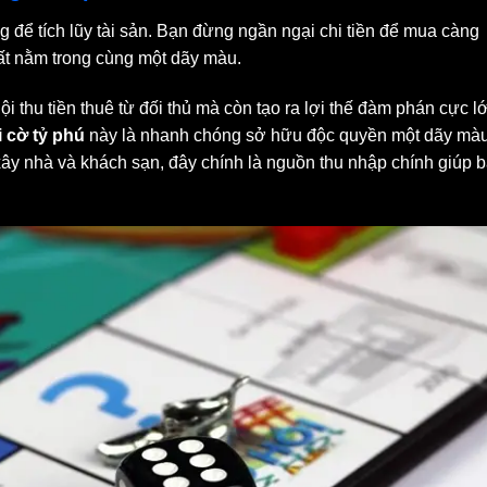
g để tích lũy tài sản. Bạn đừng ngần ngại chi tiền để mua càng
 đất nằm trong cùng một dãy màu.
i thu tiền thuê từ đối thủ mà còn tạo ra lợi thế đàm phán cực l
 cờ tỷ phú
này là nhanh chóng sở hữu độc quyền một dãy màu
ây nhà và khách sạn, đây chính là nguồn thu nhập chính giúp 