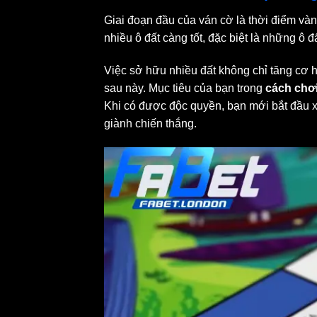
Giai đoạn đầu của ván cờ là thời điểm vàn
nhiều ô đất càng tốt, đặc biệt là những ô
Việc sở hữu nhiều đất không chỉ tăng cơ hộ
sau này. Mục tiêu của bạn trong
cách chơi
Khi có được độc quyền, bạn mới bắt đầu x
giành chiến thắng.