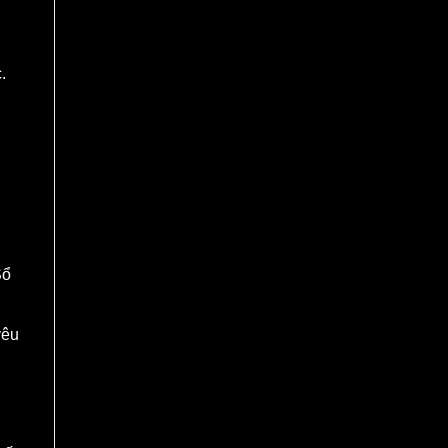
.
Sổ
yêu