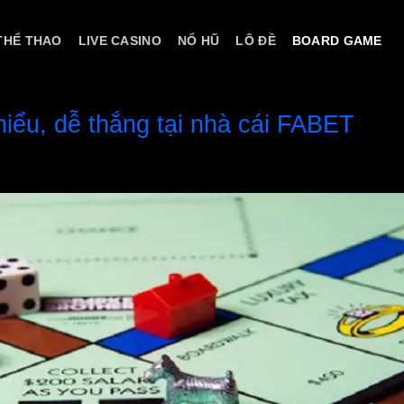
THỂ THAO
LIVE CASINO
NỔ HŨ
LÔ ĐỀ
BOARD GAME
hiểu, dễ thắng tại nhà cái FABET