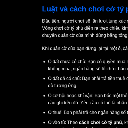
Luật và cách chơi cờ tỷ
Đầu tiên, người chơi sẽ lần lượt tung xúc 
Vòng chơi cờ tỷ phú diễn ra theo chiều ki
chuyển quân cờ của mình đúng bằng tổng số
Khi quân cờ của bạn dừng lại tại một ô, cá
Ô đất chưa có chủ: Bạn có quyền mua m
không mua, ngân hàng sẽ tổ chức bán đ
Ô đất đã có chủ: Bạn phải trả tiền thu
đỏ tương ứng.
Ô cơ hội hoặc khí vận: Bạn bốc một thẻ
cầu ghi trên đó. Yêu cầu có thể là nhận 
Ô thuế: Bạn phải trả cho ngân hàng số t
Ô vào tù: Theo
cách chơi cờ tỷ phú
, k