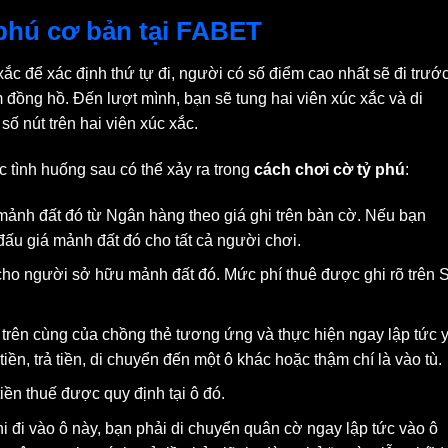
 phú cơ bản tại FABET
xắc để xác định thứ tự đi, người có số điểm cao nhất sẽ đi trước
m đồng hồ. Đến lượt mình, bạn sẽ tung hai viên xúc xắc và di
 nút trên hai viên xúc xắc.
c tình huống sau có thể xảy ra trong
cách chơi cờ tỷ phú
:
ảnh đất đó từ Ngân hàng theo giá ghi trên bàn cờ. Nếu bạn
ấu giá mảnh đất đó cho tất cả người chơi.
ê cho người sở hữu mảnh đất đó. Mức phí thuê được ghi rõ trên 
 trên cùng của chồng thẻ tương ứng và thực hiện ngay lập tức 
tiền, trả tiền, di chuyển đến một ô khác hoặc thậm chí là vào tù.
iền thuế được quy định tại ô đó.
hi đi vào ô này, bạn phải di chuyển quân cờ ngay lập tức vào ô