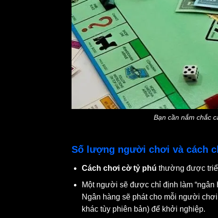
Bạn cần nắm chắc các
Số lượng người chơi và cách ch
Cách chơi cờ tỷ phú
thường được triể
Một người sẽ được chỉ định làm “ngân h
Ngân hàng sẽ phát cho mỗi người chơi 
khác tùy phiên bản) để khởi nghiệp.